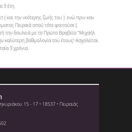
 3 έτη.
ετ ( και την νεότερης ζωής του ) ενώ πριν καν
ύματος Πειραιά οπού τότε φοιτούσε (
αυτή την δουλειά με το Πρώτο Βραβείο "Μιχαήλ
ην καλύτερη βαθμολογία του έτους! Ασχολείται
αία 3 χρόνια.
η
ηκυριάκου 15 - 17 • 18537 • Πειραιάς
502