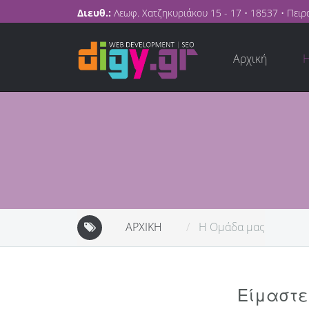
Διευθ.:
Λεωφ. Χατζηκυριάκου 15 - 17 • 18537 • Πειρ
Αρχική
ΑΡΧΙΚΉ
Η Ομάδα μας
Είμαστε