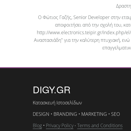
Δραστη
Ο Φώτιος Γαζής, Senior Developer στην εταιρί
αποφοιτήσει από την σχολή του, κατ
http://www.electronics.teipir.gr/index.php/
Αναστασιάδη" για την καλύτερη πτυχιακή, ενώ
επαγγελματικ
DIGY.GR
Κατασκευή Ιστοσελίδων
DESIGN • BRANDING • MARKETING • SEO
Blog
•
Privacy Policy
Terms and Conditions
•