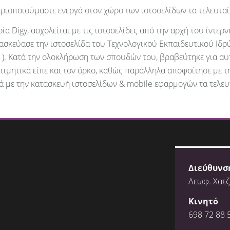
ριοποιούμαστε ενεργά στον χώρο των ιστοσελίδων τα τελευταία
α Digy, ασχολείται με τις ιστοσελίδες από την αρχή του ίντερν
ασκεύασε την ιστοσελίδα του Τεχνολογικού Εκπαιδευτικού Ιδρ
el/ ). Κατά την ολοκλήρωση των σπουδών του, βραβεύτηκε για 
 τιμητικά είπε και τον όρκο, καθώς παράλληλα αποφοίτησε με τ
ά με την κατασκευή ιστοσελίδων & mobile εφαρμογών τα τελευτ
Διεύθυνσ
Λεωφ. Χατζ
Κινητό
698 72 88 