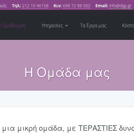
αιάς
Τηλ:
212 10 46158
Κιν:
698 72 88 502
Email:
info@digy.gr
Η Ομάδα μας
Υπηρεσίες
Τα Έργα μας
Κόστ
Η Ομάδα μας
 μια μικρή ομάδα, με ΤΕΡΑΣΤΙΕΣ δυνα