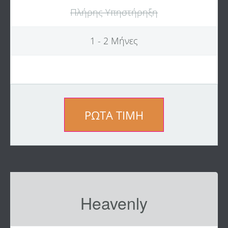
Πλήρης Υπηστήρηξη
1 - 2 Μήνες
ΡΏΤΑ ΤΙΜΉ
Heavenly