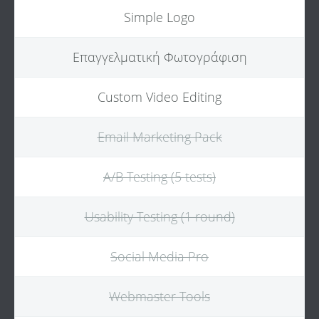
Simple Logo
Επαγγελματική Φωτογράφιση
Custom Video Editing
Email Marketing Pack
A/B Testing (5 tests)
Usability Testing (1 round)
Social Media Pro
Webmaster Tools