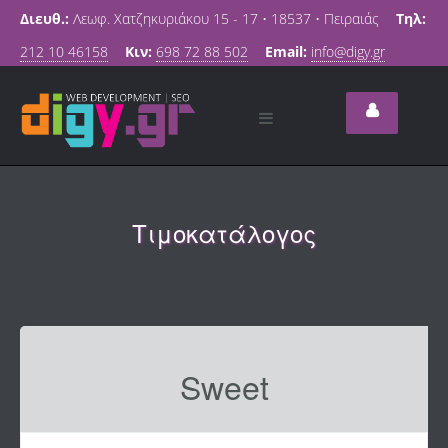
Διευθ.:
Λεωφ. Χατζηκυριάκου 15 - 17 • 18537 • Πειραιάς
Τηλ:
212 10 46158
Κιν:
698 72 88 502
Email:
info@digy.gr
Τιμοκατάλογος
Sweet