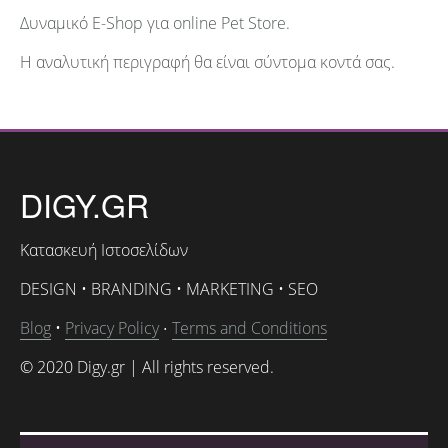
Δυναμικό E-Shop για online Pet Store.
Η αναλυτική περιγραφή θα είναι σύντομα κοντά σας.
DIGY.GR
Κατασκευή Ιστοσελίδων
DESIGN • BRANDING • MARKETING • SEO
Blog
•
Privacy Policy
Terms and Conditions
•
© 2020 Digy.gr | All rights reserved.