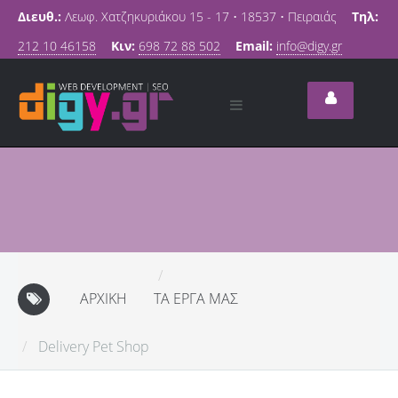
Διευθ.:
Λεωφ. Χατζηκυριάκου 15 - 17 • 18537 • Πειραιάς
Τηλ:
212 10 46158
Κιν:
698 72 88 502
Email:
info@digy.gr
ΑΡΧΙΚΉ
ΤΑ ΈΡΓΑ ΜΑΣ
Delivery Pet Shop