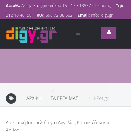
Διευθ.:
Λεωφ. Χατζηκυριάκου 15 - 17 • 18537 • Πειραιάς
Τηλ:
212 10 46158
Κιν:
698 72 88 502
Email:
info@digy.gr
ΑΡΧΙΚΉ
ΤΑ ΈΡΓΑ ΜΑΣ
i-Pet.gr
Δυναμική Ιστοσελίδα για Αγγελίες Κατοικιδίων και
Άρθρα.